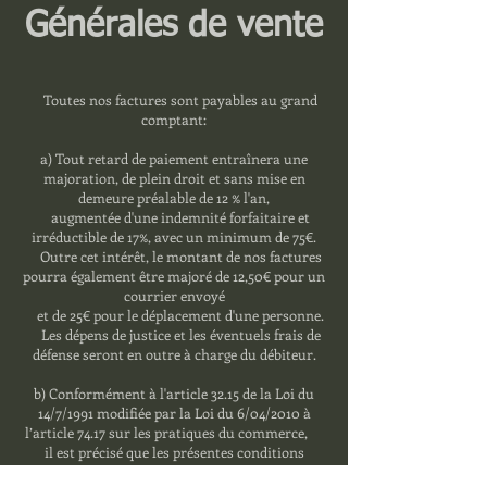
Générales de vente
Toutes nos factures sont payables au grand
comptant:
a) Tout retard de paiement entraînera une
majoration, de plein droit et sans mise en
demeure préalable de 12 % l'an,
augmentée d'une indemnité forfaitaire et
irréductible de 17%, avec un minimum de 75€.
Outre cet intérêt, le montant de nos factures
pourra également être majoré de 12,50€ pour un
courrier envoyé
et de 25€ pour le déplacement d'une personne.
Les dépens de justice et les éventuels frais de
défense seront en outre à charge du débiteur.
b) Conformément à l'article 32.15 de la Loi du
14/7/1991 modifiée par la Loi du 6/04/2010 à
l’article 74.17 sur les pratiques du commerce,
il est précisé que les présentes conditions
générales contractuelles sont d'application